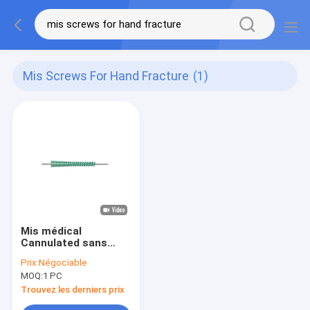
Mis Screws For Hand Fracture
(1)
Mis médical
Cannulated sans
tête visse 16-55mm
Prix:
Négociable
pour la fracture de
MOQ:
1 PC
main
Trouvez les derniers prix