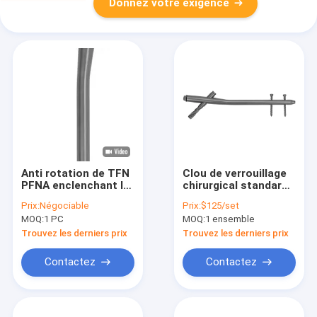
Donnez votre exigence
Anti rotation de TFN
Clou de verrouillage
PFNA enclenchant le
chirurgical standard
CE fémoral ISO13485
180mm 200mm de
Prix:
Négociable
Prix:
$125/set
de système de clou
fémur de PFNA
MOQ:
1 PC
MOQ:
1 ensemble
240mm
Trouvez les derniers prix
Trouvez les derniers prix
Contactez
Contactez