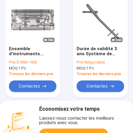
Ensemble
Durée de validité 3
d'instruments
ans Système de
orthopédiques
l'ongle fémoral
Prix:
$1850-1920
Prix:
Négociable
d'accrochage des
enroulé PFNA CE
MOQ:
1 Pc
MOQ:
1 Pc
ongles en acier
ISO13485 Épaisseur
inoxydable pour le
9/10/11/12 mm
Trouvez les derniers prix
Trouvez les derniers prix
système de ongles
PFNA
Contactez
Contactez
Économisez votre temps
Laissez-nous contacter les meilleurs
produits avec vous.