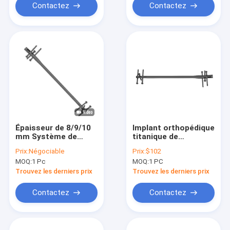
Contactez
Contactez
Épaisseur de 8/9/10
Implant orthopédique
mm Système de
titanique de
clous
verrouillage
Prix:
Négociable
Prix:
$102
intramédullaires en
intramédullaire Tibial
MOQ:
1 Pc
MOQ:
1 PC
titane
de clou
Trouvez les derniers prix
Trouvez les derniers prix
Contactez
Contactez