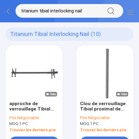
Titanium Tibial Interlocking Nail
(10)
approche de
Clou de verrouillage
verrouillage Tibial
Tibial proximal de
titanique de
système
Prix:
Négociable
Prix:
Négociable
Suprapatellar de clou
intramédullaire
MOQ:
1 PC
MOQ:
1 PC
de 180-360mm
titanique de clou
Trouvez les derniers prix
Trouvez les derniers prix