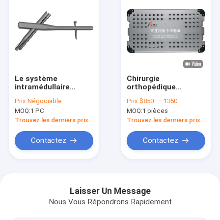
Le système
Chirurgie
intramédullaire
orthopédique
gamma fémoral
Instrument médical
Prix:
Négociable
Prix:
$850——1350
Intertan de clou
chirurgical standard
MOQ:
1 PC
MOQ:
1 pièces
clouent II 9.4mm
Matériau en acier
11mm 12mm
inoxydable
Trouvez les derniers prix
Trouvez les derniers prix
Contactez
Contactez
Maison
Produits
Laisser Un Message
Nous Vous Répondrons Rapidement
Au sujet de nous