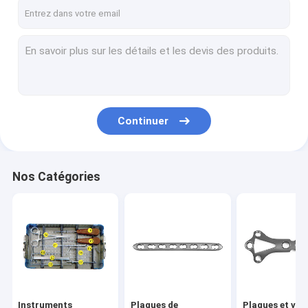
Visite d'usine
Contrôle de qualité
Contactez-nous
Demandez une citation
Continuer
Instruments chirurgicaux orthopédiques
Nos Catégories
Plaques de verrouillage orthopédiques
Plaques et vis orthopédiques
Implant Maxillofacial
Des clous entrelacés
Instruments
Plaques de
Plaques et vis