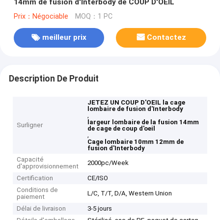
14mm de fusion d'Interbody de COUP D'OEIL
Prix：Négociable
MOQ：1 PC
meilleur prix
Contactez
Description De Produit
JETEZ UN COUP D'OEIL la cage
lombaire de fusion d'Interbody
,
largeur lombaire de la fusion 14mm
Surligner
de cage de coup d'oeil
,
Cage lombaire 10mm 12mm de
fusion d'Interbody
Capacité
2000pc/Week
d'approvisionnement
Certification
CE/ISO
Conditions de
L/C, T/T, D/A, Western Union
paiement
Délai de livraison
3-5 jours