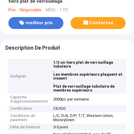
tiers plat de verrouillage
Prix：Négociable
MOQ：1 PC
meilleur prix
Contactez
Description De Produit
1/3 un tiers plat de verrouillage
tubulaire
,
Les membres supérieurs plaquent et
Surligner
vissent
,
Plat de verrouillage tubulaire de
membres supérieurs
Capacité
2000pc par semaine
d'approvisionnement
Certification
CE/ISO
Conditions de
L/C, D/A, D/P, T/T, Western Union,
paiement
MoneyGram
Délai de livraison
3-5 jours