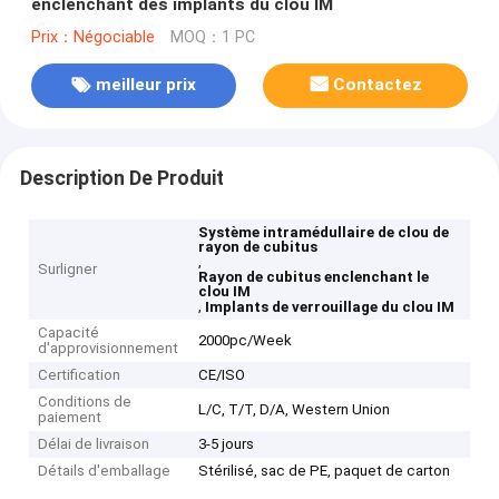
enclenchant des implants du clou IM
Prix：Négociable
MOQ：1 PC
meilleur prix
Contactez
Description De Produit
Système intramédullaire de clou de
rayon de cubitus
,
Surligner
Rayon de cubitus enclenchant le
clou IM
,
Implants de verrouillage du clou IM
Capacité
2000pc/Week
d'approvisionnement
Certification
CE/ISO
Conditions de
L/C, T/T, D/A, Western Union
paiement
Délai de livraison
3-5 jours
Détails d'emballage
Stérilisé, sac de PE, paquet de carton