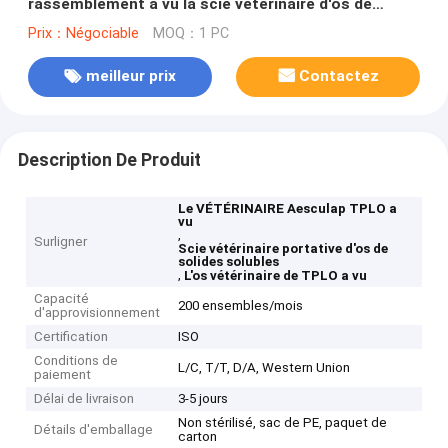
rassemblement a vu la scie vétérinaire d'os de
solides solubles
Prix：Négociable
MOQ：1 PC
meilleur prix
Contactez
Description De Produit
Le VÉTÉRINAIRE Aesculap TPLO a
vu
,
Surligner
Scie vétérinaire portative d'os de
solides solubles
,
L'os vétérinaire de TPLO a vu
Capacité
200 ensembles/mois
d'approvisionnement
Certification
ISO
Conditions de
L/C, T/T, D/A, Western Union
paiement
Délai de livraison
3-5 jours
Non stérilisé, sac de PE, paquet de
Détails d'emballage
carton