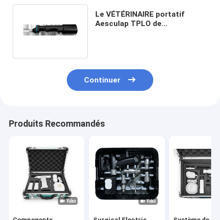
Le VÉTÉRINAIRE portatif
Aesculap TPLO de
rassemblement a vu la scie
vétérinaire d'os de solides
solubles
Continuer
Produits Recommandés
Components
Surgical Electric
Système de sci