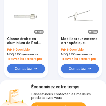
Classe droite en
Mobilisateur externe
aluminium de Rod
orthopédique
Stryker Hoffmann
d'articulation du
Prix:
Négociable
Prix:
Négociable
External Fixator je
coude de Fixator de
MOQ:
1 PCs/ensemble
MOQ:
1 PCs/ensemble
classe III
membres supérieurs
Trouvez les derniers prix
Trouvez les derniers prix
Contactez
Contactez
Économisez votre temps
Laissez-nous contacter les meilleurs
produits avec vous.