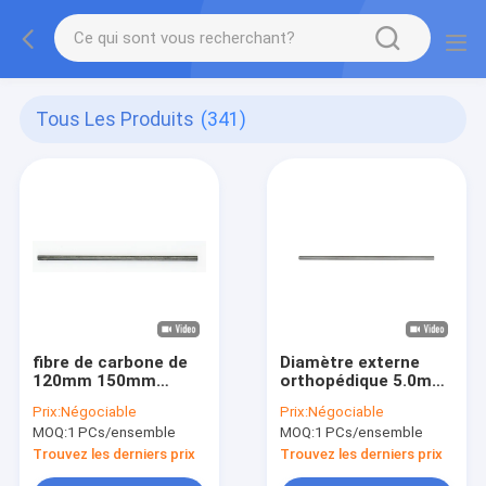
Tous Les Produits
(341)
fibre de carbone de
Diamètre externe
120mm 150mm
orthopédique 5.0mm
200mm reliant Rod
Rod Fixation externe
Prix:
Négociable
Prix:
Négociable
External Fixators In
d'acier inoxydable
MOQ:
1 PCs/ensemble
MOQ:
1 PCs/ensemble
Orthopaedics
Fixator
Trouvez les derniers prix
Trouvez les derniers prix