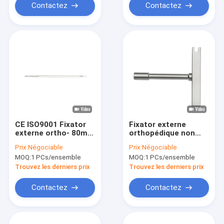
Contactez
Contactez
CE ISO9001 Fixator
Fixator externe
externe ortho- 80mm
orthopédique non
100mm Schanz Pin
stérilisé T a formé le
Prix:
Négociable
Prix:
Négociable
External Fixation
commutateur 5.0mm
MOQ:
1 PCs/ensemble
MOQ:
1 PCs/ensemble
de clé
Trouvez les derniers prix
Trouvez les derniers prix
Contactez
Contactez