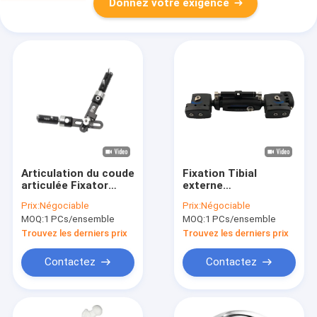
Donnez votre exigence
Articulation du coude
Fixation Tibial
articulée Fixator
externe
externe
orthopédique de
Prix:
Négociable
Prix:
Négociable
orthopédique
fracture de Fixator
MOQ:
1 PCs/ensemble
MOQ:
1 PCs/ensemble
d'usage courant
d'axe Tibial de fibre
de carbone de COUP
Trouvez les derniers prix
Trouvez les derniers prix
D'OEIL
Contactez
Contactez