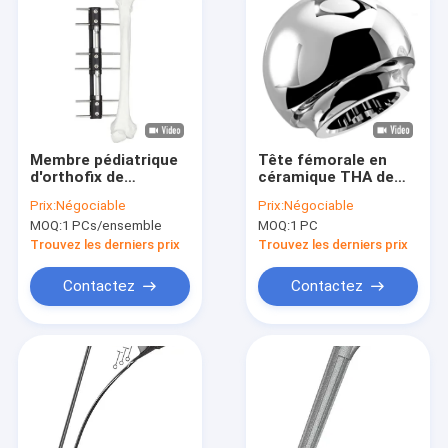
Membre pédiatrique
Tête fémorale en
d'orthofix de
céramique THA de
système de LRS
CoCrMo
Prix:
Négociable
Prix:
Négociable
rallongeant Fixator
d'articulation de la
MOQ:
1 PCs/ensemble
MOQ:
1 PC
externe
hanche artificielle de
la classe III
Trouvez les derniers prix
Trouvez les derniers prix
Contactez
Contactez
Maison
Produits
Au sujet de nous