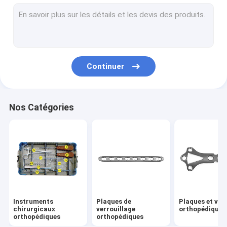
Screw du pédicule vertébral
Écroues à cannulations orthopédiques
Fixator externe orthopédique
Continuer
Prothèse de la hanche
Prothèse de l' articulation du genou
Nos Catégories
Outil électrique chirurgicale
Implant vétérinaire
Médecine de sports
Instruments
Plaques de
Plaques et vis
chirurgicaux
verrouillage
orthopédiques
orthopédiques
orthopédiques