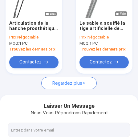
Visite d'usine
Contrôle de qualité
Articulation de la
Le sable a soufflé la
hanche prosthétique
tige artificielle de
Contactez-nous
fémorale cimentée
hanche de révision
Prix:
Négociable
Prix:
Négociable
argentée de la tige
de l'articulation de la
MOQ:
1 PC
MOQ:
1 PC
40-66mm de tige de
hanche RSL Zimmer
Demandez une citation
hanche
Trouvez les derniers prix
Trouvez les derniers prix
Contactez
Contactez
Instruments chirurgicaux orthopédiques
Regardez plus
Plaques de verrouillage orthopédiques
Plaques et vis orthopédiques
Laisser Un Message
Nous Vous Répondrons Rapidement
Implant Maxillofacial
Des clous entrelacés