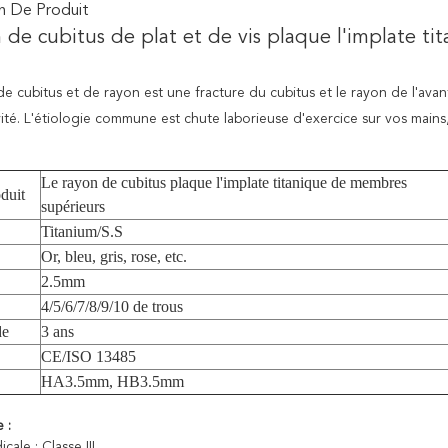
n De Produit
 de cubitus de plat et de vis plaque l'implate t
de cubitus et de rayon est une fracture du cubitus et le rayon de l'ava
ité.
L'étiologie commune est chute laborieuse d'exercice
sur vos mains,
Le rayon de cubitus plaque l'implate titanique de membres
duit
supérieurs
Titanium/S.S
Or, bleu, gris, rose, etc.
2.5mm
4/5/6/7/8/9/10 de trous
de
3 ans
CE/ISO 13485
HA3.5mm, HB3.5mm
 :
cale : Classe III