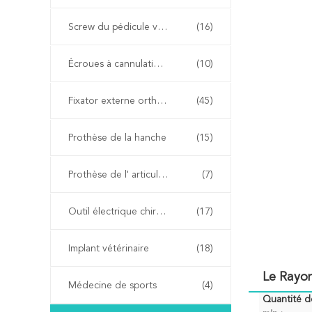
Screw du pédicule vertébral
(16)
Écroues à cannulations orthopédiques
(10)
Fixator externe orthopédique
(45)
Prothèse de la hanche
(15)
Prothèse de l' articulation du genou
(7)
Outil électrique chirurgicale
(17)
Implant vétérinaire
(18)
Le Rayon
Médecine de sports
(4)
Quantité 