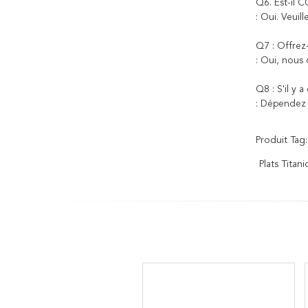
Q6. Est-il 
: Oui. Veui
Q7 : Offrez
: Oui, nous 
Q8 : S'il y 
: Dépendez 
Produit Tag:
Plats Tita