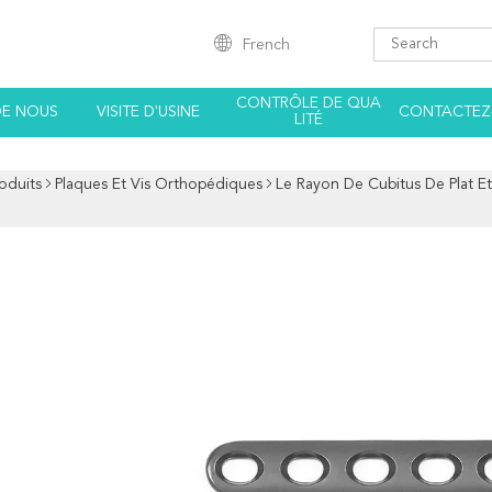
French
CONTRÔLE DE QUA
DE NOUS
VISITE D'USINE
CONTACTEZ
LITÉ
oduits
Plaques Et Vis Orthopédiques
Le Rayon De Cubitus De Plat E