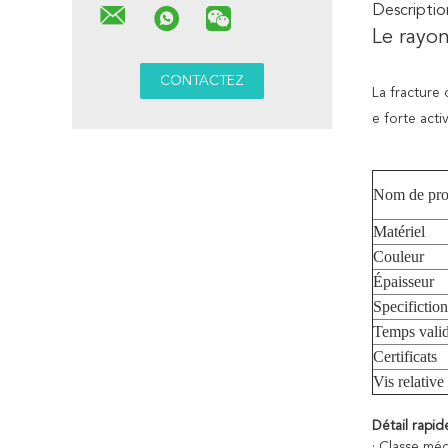
Descriptio
Le rayon
La fracture 
e forte activ
Nom de pro
Matériel
Couleur
Épaisseur
Specifiction
Temps vali
Certificats
Vis relative
Détail rapide
· Classe médi