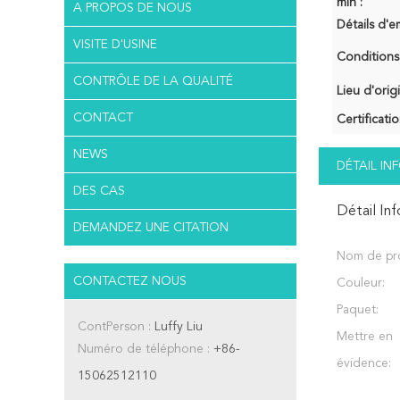
min :
A PROPOS DE NOUS
Détails d'e
VISITE D'USINE
Conditions
CONTRÔLE DE LA QUALITÉ
Lieu d'orig
CONTACT
Certificatio
NEWS
DÉTAIL I
DES CAS
Détail In
DEMANDEZ UNE CITATION
Nom de pro
CONTACTEZ NOUS
Couleur:
Paquet:
ContPerson :
Luffy Liu
Mettre en
Numéro de téléphone :
+86-
évidence:
15062512110