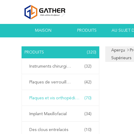
MAISON
PRODUITS
AU SUJET 
Aperçu
Pr
PRODUITS
(320)
Supérieurs
Instruments chirurgicaux orthopédiques
(32)
Plaques de verrouillage orthopédiques
(42)
Plaques et vis orthopédiques
(70)
Implant Maxillofacial
(34)
Des clous entrelacés
(10)