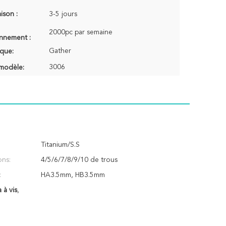
aison :
3-5 jours
2000pc par semaine
onnement :
Gather
que:
3006
modèle:
Titanium/S.S
ons:
4/5/6/7/8/9/10 de trous
:
HA3.5mm, HB3.5mm
 à vis
,