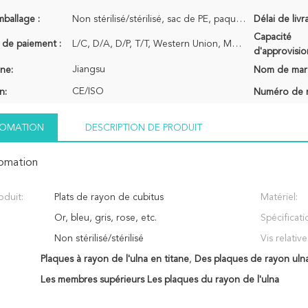
mballage :
Non stérilisé/stérilisé, sac de PE, paquet de carton
Délai de livr
Capacité
 de paiement :
L/C, D/A, D/P, T/T, Western Union, MoneyGram
d'approvisi
Jiangsu
ine:
Nom de mar
CE/ISO
n:
Numéro de 
NFOMATION
DESCRIPTION DE PRODUIT
fomation
duit:
Plats de rayon de cubitus
Matériel:
Or, bleu, gris, rose, etc.
Spécificati
Non stérilisé/stérilisé
Vis relative
Plaques à rayon de l'ulna en titane
,
Des plaques de rayon ulna
Les membres supérieurs Les plaques du rayon de l'ulna