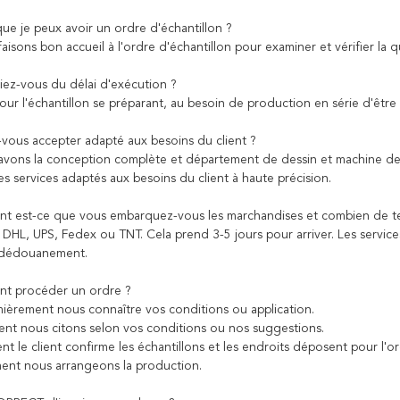
que je peux avoir un ordre d'échantillon ?
faisons bon accueil à l'ordre d'échantillon pour examiner et vérifier la 
iez-vous du délai d'exécution ?
pour l'échantillon se préparant, au besoin de production en série d'être
vous accepter adapté aux besoins du client ?
 avons la conception complète et département de dessin et machine 
s services adaptés aux besoins du client à haute précision.
 est-ce que vous embarquez-vous les marchandises et combien de tem
r DHL, UPS, Fedex ou TNT. Cela prend 3-5 jours pour arriver. Les servi
 dédouanement.
t procéder un ordre ?
emièrement nous connaître vos conditions ou application.
t nous citons selon vos conditions ou nos suggestions.
t le client confirme les échantillons et les endroits déposent pour l'o
nt nous arrangeons la production.