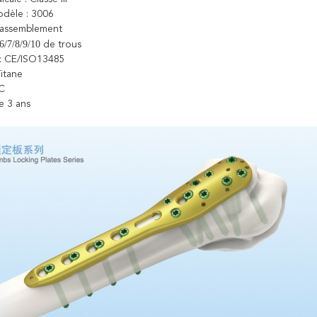
dèle : 3006
Rassemblement
/6/7/8/9/10
de trous
s : CE/ISO13485
Titane
PC
e 3 ans