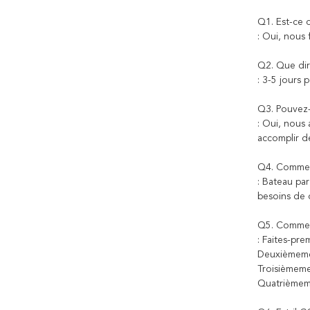
Q1. Est-ce 
: Oui, nous 
Q2. Que dir
: 3-5 jours 
Q3. Pouvez-
: Oui, nous
accomplir de
Q4. Comment
: Bateau pa
besoins de
Q5. Commen
: Faites-pr
Deuxièmemen
Troisièmemen
Quatrièmeme