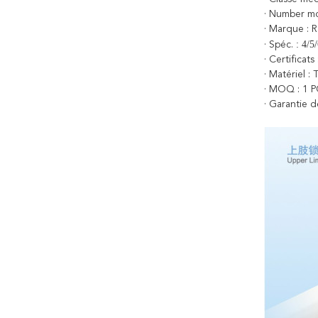
· Number mo
· Marque : 
: 4/5
· Spéc.
· Certificat
· Matériel : 
· MOQ : 1 
· Garantie d