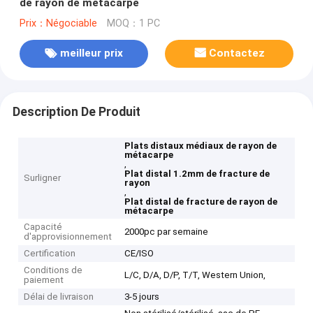
de rayon de métacarpe
Prix：Négociable
MOQ：1 PC
meilleur prix
Contactez
Description De Produit
Plats distaux médiaux de rayon de
métacarpe
,
Plat distal 1.2mm de fracture de
Surligner
rayon
,
Plat distal de fracture de rayon de
métacarpe
Capacité
2000pc par semaine
d'approvisionnement
Certification
CE/ISO
Conditions de
L/C, D/A, D/P, T/T, Western Union,
paiement
Délai de livraison
3-5 jours