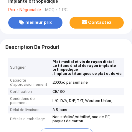
implante orthopédique
Prix：Négociable
MOQ：1 PC
meilleur prix
Contactez
Description De Produit
,
Plat médial et vis de rayon distal
Le titane distal de rayon implante
Surligner
orthopédique
,
Implants titaniques de plat et de vis
Capacité
2000pc par semaine
d'approvisionnement
Certification
CE/ISO
Conditions de
L/C, D/A, D/P, T/T, Western Union,
paiement
Délai de livraison
3-5 jours
Non stérilisé/stérilisé, sac de PE,
Détails d'emballage
paquet de carton