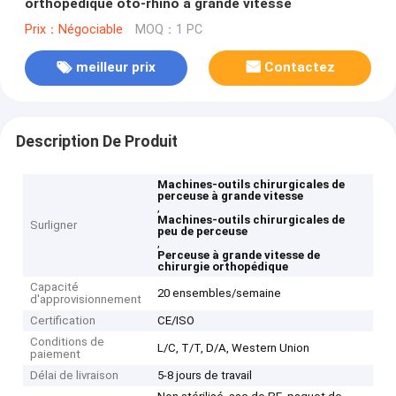
orthopédique oto-rhino à grande vitesse
Prix：Négociable
MOQ：1 PC
meilleur prix
Contactez
Description De Produit
Machines-outils chirurgicales de
perceuse à grande vitesse
,
Machines-outils chirurgicales de
Surligner
peu de perceuse
,
Perceuse à grande vitesse de
chirurgie orthopédique
Capacité
20 ensembles/semaine
d'approvisionnement
Certification
CE/ISO
Conditions de
L/C, T/T, D/A, Western Union
paiement
Délai de livraison
5-8 jours de travail