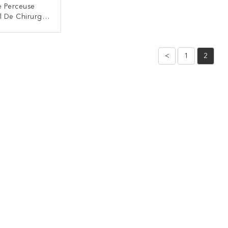
e Perceuse
l De Chirurgie
que Oto-Rhino
de Vitesse
NTACTEZ
<
1
2