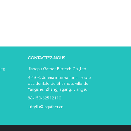
CONTACTEZ-NOUS
Jiangsu Gather Biotech Co.,Ltd
ITS
B2508, Junma international, route
occidentale de Shazhou, ville de
Yangshe, Zhangjiagang, Jiangsu
86-150-62512110
luffyliu@jsgather.cn