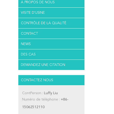
A PROPOS DE NOUS
VISITE D'USINE
CONTRÔLE DE LA QUALITÉ
CONTACT
NEWS
DES CAS
DEMANDEZ UNE CITATION
CONTACTEZ NOUS
ContPerson :
Luffy Liu
Numéro de téléphone :
+86-
15062512110