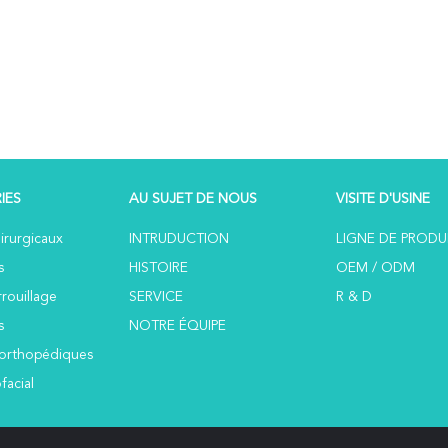
IES
AU SUJET DE NOUS
VISITE D'USINE
irurgicaux
INTRUDUCTION
LIGNE DE PRODU
s
HISTOIRE
OEM / ODM
rouillage
SERVICE
R & D
s
NOTRE ÉQUIPE
s orthopédiques
facial