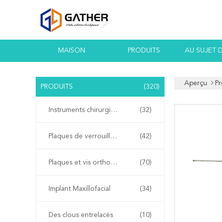
MAISON
PRODUITS
AU SUJET 
Aperçu
Pr
PRODUITS
(320)
Instruments chirurgicaux orthopédiques
(32)
Plaques de verrouillage orthopédiques
(42)
Plaques et vis orthopédiques
(70)
Implant Maxillofacial
(34)
Des clous entrelacés
(10)