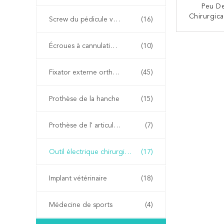
Peu D
Chirurgica
Screw du pédicule vertébral
(16)
Orthopédi
À Gran
CO
Écroues à cannulations orthopédiques
(10)
Fixator externe orthopédique
(45)
Prothèse de la hanche
(15)
Prothèse de l' articulation du genou
(7)
Outil électrique chirurgicale
(17)
Implant vétérinaire
(18)
Médecine de sports
(4)