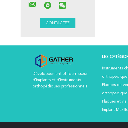
LES CATÉGOR
Instruments ch
Développement et fournisseur
orthopédique
d'implants et d'instruments
Plaques de ver
orthopédiques professionnels
orthopédique
Plaques et vi
Implant Maxillo