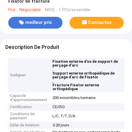
Fixator de fracture
Prix：Négociable
MOQ：1 PCs/ensemble
meilleur prix
Contactez
Description De Produit
Fixation externe d'os de support de
perçage d'arc
,
Support externe orthopédique de
Surligner
perçage d'arc de Fixator
,
Fracture Fixator externe
orthopédique
Capacité
200 ensembles/semaine
d'approvisionnement
Certification
CE/ISO
Conditions de
L/C, T/T, D/A
paiement
Délai de livraison
3-20 jours