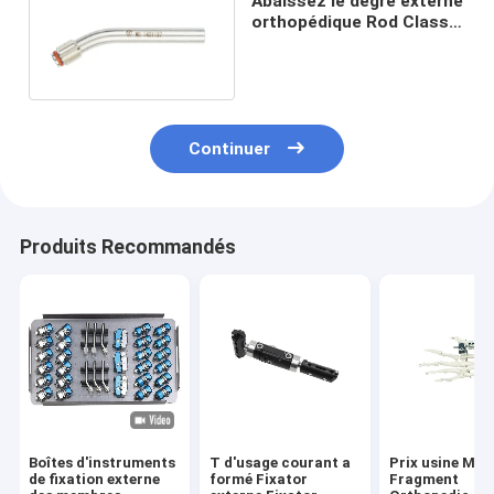
Abaissez le degré externe
orthopédique Rod Class
de Fixator 30 de membres
III
Continuer
Produits Recommandés
Boîtes d'instruments
T d'usage courant a
Prix usine Mini
de fixation externe
formé Fixator
Fragment