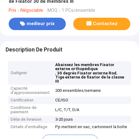
de Fixator 30 de membres III
Prix：Négociable
MOQ：1 PCs/ensemble
meilleur prix
Contactez
Description De Produit
Abaissez les membres Fixator
externe orthopédique
Surligner
,
,
30 degrés Fixator externe Rod
Tige externe de fixator de la classe
III
Capacité
200 ensembles/semaine
d'approvisionnement
Certification
CE/ISO
Conditions de
L/C, T/T, D/A
paiement
Délai de livraison
3-20 jours
Détails d'emballage
Pp mettent en sac, cartonnent la boîte